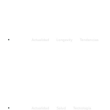
formación clínica internaci
para la medicina de longev
Actualidad
Longevity
Tendencias
Italia
quiere pedir a la sani
pública medir los años vivi
con buena salud y apostar 
ella
Actualidad
Salud
Tecnología