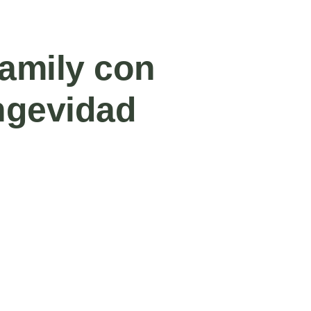
family con
ngevidad