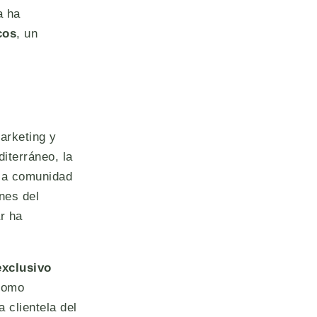
a ha
cos
, un
marketing y
iterráneo, la
 la comunidad
nes del
r ha
exclusivo
 como
 clientela del