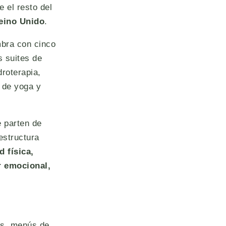
 el resto del
eino Unido
.
mbra con cinco
s suites de
roterapia,
 de yoga y
e parten de
estructura
d física,
r emocional,
os, menús de