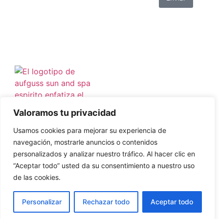
Valoramos tu privacidad
Usamos cookies para mejorar su experiencia de
navegación, mostrarle anuncios o contenidos
Copyright © 2026 Wellness Forum
Aviso Legal
personalizados y analizar nuestro tráfico. Al hacer clic en
Política de cookies
“Aceptar todo” usted da su consentimiento a nuestro uso
Política de privacidad
de las cookies.
EN
Sitio web desarrollado por
AIRIS Agency – Marketing Digital en
Personalizar
Rechazar todo
Aceptar todo
Marbella
ES