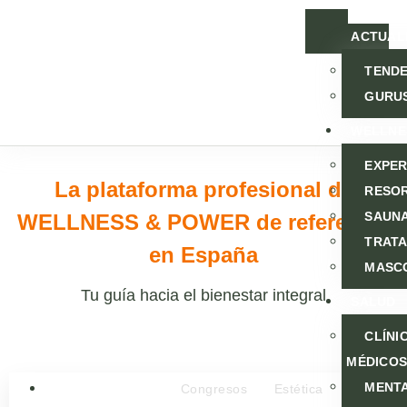
ACTUAL
TENDE
GURU
WELLNE
EXPER
La plataforma profesional de
RESOR
SAUNA
WELLNESS & POWER de referencia
TRAT
en España
MASC
Tu guía hacia el bienestar integral
SALUD
CLÍNI
MÉDICO
MENT
Congresos
Estética
Salud