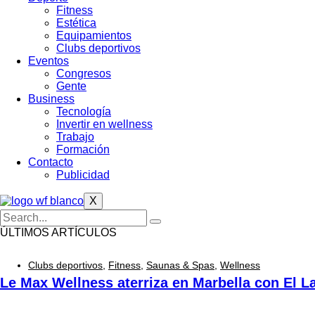
Fitness
Estética
Equipamientos
Clubs deportivos
Eventos
Congresos
Gente
Business
Tecnología
Invertir en wellness
Trabajo
Formación
Contacto
Publicidad
X
ÚLTIMOS ARTÍCULOS
Clubs deportivos
,
Fitness
,
Saunas & Spas
,
Wellness
Le Max Wellness aterriza en Marbella con El L