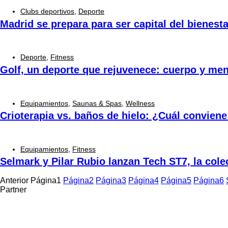
Clubs deportivos
,
Deporte
Madrid se prepara para ser capital del bienesta
Deporte
,
Fitness
Golf, un deporte que rejuvenece: cuerpo y men
Equipamientos
,
Saunas & Spas
,
Wellness
Crioterapia vs. baños de hielo: ¿Cuál convien
Equipamientos
,
Fitness
Selmark y Pilar Rubio lanzan Tech ST7, la cole
Anterior
Página
1
Página
2
Página
3
Página
4
Página
5
Página
6
Partner