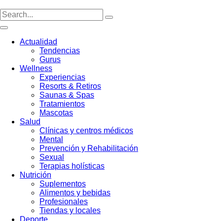
Ir
al
contenido
Actualidad
Tendencias
Gurus
Wellness
Experiencias
Resorts & Retiros
Saunas & Spas
Tratamientos
Mascotas
Salud
Clínicas y centros médicos
Mental
Prevención y Rehabilitación
Sexual
Terapias holísticas
Nutrición
Suplementos
Alimentos y bebidas
Profesionales
Tiendas y locales
Deporte