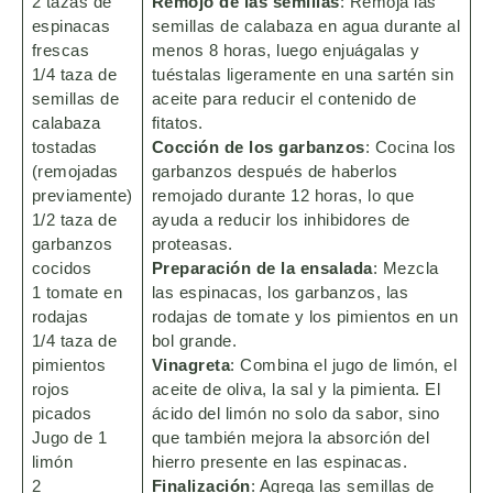
2 tazas de
Remojo de las semillas
: Remoja las
espinacas
semillas de calabaza en agua durante al
frescas
menos 8 horas, luego enjuágalas y
1/4 taza de
tuéstalas ligeramente en una sartén sin
semillas de
aceite para reducir el contenido de
calabaza
fitatos.
tostadas
Cocción de los garbanzos
: Cocina los
(remojadas
garbanzos después de haberlos
previamente)
remojado durante 12 horas, lo que
1/2 taza de
ayuda a reducir los inhibidores de
garbanzos
proteasas.
cocidos
Preparación de la ensalada
: Mezcla
1 tomate en
las espinacas, los garbanzos, las
rodajas
rodajas de tomate y los pimientos en un
1/4 taza de
bol grande.
pimientos
Vinagreta
: Combina el jugo de limón, el
rojos
aceite de oliva, la sal y la pimienta. El
picados
ácido del limón no solo da sabor, sino
Jugo de 1
que también mejora la absorción del
limón
hierro presente en las espinacas.
2
Finalización
: Agrega las semillas de