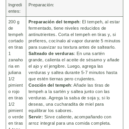
Ingredi
Preparación:
entes:
200 g
Preparación del tempeh
: El tempeh, al estar
de
fermentado, tiene niveles reducidos de
tempeh
antinutrientes. Corta el tempeh en tiras y, si
cortado
prefieres, cocínalo al vapor durante 5 minutos
en tiras
para suavizar su textura antes de saltearlo.
1
Salteado de verduras
: En una sartén
zanaho
grande, calienta el aceite de sésamo y añade
ria en
el ajo y el jengibre. Luego, agrega las
juliana
verduras y saltea durante 5-7 minutos hasta
1/2
que estén tiernas pero crujientes.
pimient
Cocción del tempeh
: Añade las tiras de
o rojo
tempeh a la sartén y saltea junto con las
en tiras
verduras. Agrega la salsa de soja y, si lo
1/2
deseas, una cucharadita de miel para
pimient
equilibrar los sabores.
o verde
Servir:
Sirve caliente, acompañando con
en tiras
arroz integral para una comida completa.